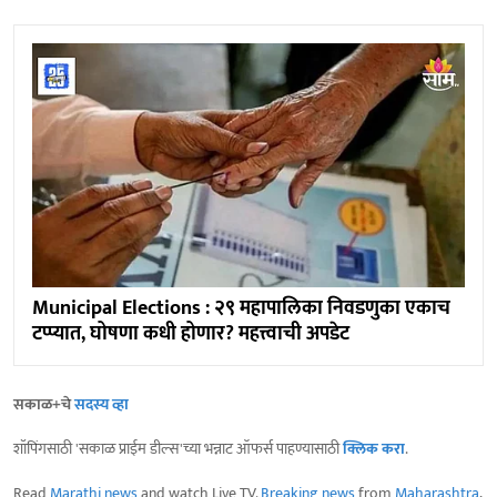
Municipal Elections : २९ महापालिका निवडणुका एकाच
टप्प्यात, घोषणा कधी होणार? महत्त्वाची अपडेट
सकाळ+चे
सदस्य व्हा
शॉपिंगसाठी 'सकाळ प्राईम डील्स'च्या भन्नाट ऑफर्स पाहण्यासाठी
क्लिक करा
.
Read
Marathi news
and watch Live TV.
Breaking news
from
Maharashtra
,