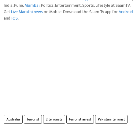
India, Pune,
Mumbai
, Politics, Entertainment, Sports, Lifestyle at SaamTV.
Get
Live Marathi news
on Mobile. Download the Saam Tv app for
Android
and
IOS
.
Australia
Terrorist
2 terrorists
terrorist arrest
Pakistani terrorist