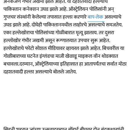
अनेकजण गंभीर जखमी झाले आहेत. या दहशतवादी हल्ल्याचे
पाकिस्तान कनेक्शन उघड झाले आहे. ऑस्ट्रेलियन पोलिसांनी अन्
गुप्तचर संस्थांनी केलेल्या तपासात हल्ला कऱणारे
बाप-लेक
असल्याचे
उघड झाले आहे. दोघेही पाकिस्तानमधील लाहोरचे असल्याचे समजतेय.
एका हल्लेखोराचा पोलिसांच्या गोळीबारात मृत्यू झालाय. तर दुसरा
हल्लोखोर गंभीर जखमी असून रूग्णालयात उपचार सुरू आहेत.
हल्लेखोराचे फोटो सोशल मीडियावर व्हायरल झाले आहेत. बिचवरील या
गोळीबाराच्या घटनेत इंग्लंडचा माजी खेळाडू माइकल वॉन थोडक्यात
बचावला.दरम्यान, ऑस्ट्रेलियाच्या इतिहासात हा आतापर्यंतचा सर्वात मोठा
दहशतवादी हल्ला असल्याचे बोलले जातेय.
सिडनी शहरात ज्यूंच्या उत्सवादरम्यान बोंडाई बीचवर दोन बंदुकधाऱ्यांनी