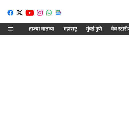
ताज्या बातम्या
महाराष्ट्र
मुंबई पुणे
वेब स्टोर