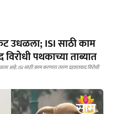
चा कट उधळला; ISI साठी काम
विरोधी पथकाच्या ताब्यात
 उधळला आहे. ISI साठी काम करणारा तरुण दहशतवाद विरोधी