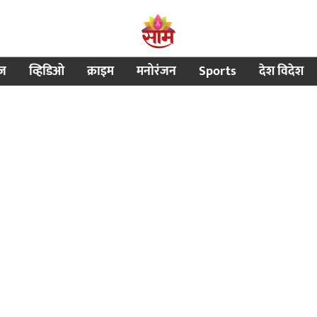
ीज
व्हिडिओ
क्राइम
मनोरंजन
Sports
देश विदेश