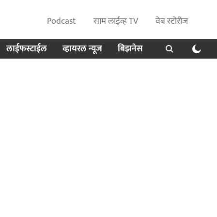
Podcast
साम लाईव्ह TV
वेब स्टोरीज
लाईफस्टाईल
व्हायरल न्यूज
बिझनेस