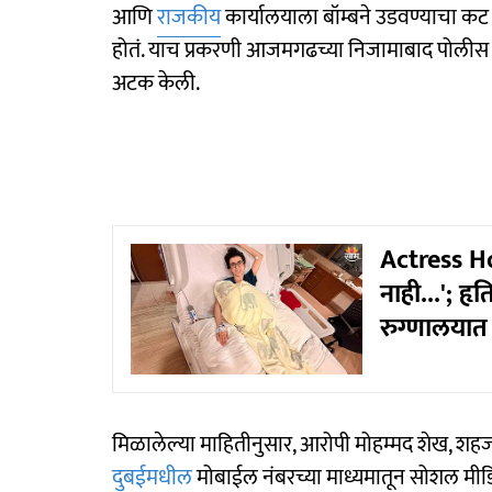
आणि
राजकीय
कार्यालयाला बॉम्बने उडवण्याचा कट
होतं. याच प्रकरणी आजमगढच्या निजामाबाद पोलीस स्ट
अटक केली.
Actress Ho
नाही...'; ह
रुग्णालयात
मिळालेल्या माहितीनुसार, आरोपी मोहम्मद शेख, शहजा
दुबईमधील
मोबाईल नंबरच्या माध्यमातून सोशल मीडि