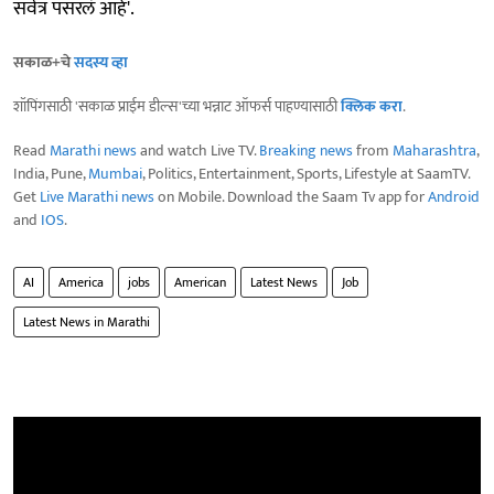
सर्वत्र पसरलं आहे'.
सकाळ+चे
सदस्य व्हा
शॉपिंगसाठी 'सकाळ प्राईम डील्स'च्या भन्नाट ऑफर्स पाहण्यासाठी
क्लिक करा
.
Read
Marathi news
and watch Live TV.
Breaking news
from
Maharashtra
,
India, Pune,
Mumbai
, Politics, Entertainment, Sports, Lifestyle at SaamTV.
Get
Live Marathi news
on Mobile. Download the Saam Tv app for
Android
and
IOS
.
AI
America
jobs
American
Latest News
Job
Latest News in Marathi