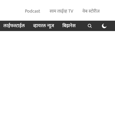
Podcast
साम लाईव्ह TV
वेब स्टोरीज
लाईफस्टाईल
व्हायरल न्यूज
बिझनेस