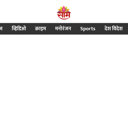
ीज
व्हिडिओ
क्राइम
मनोरंजन
Sports
देश विदेश