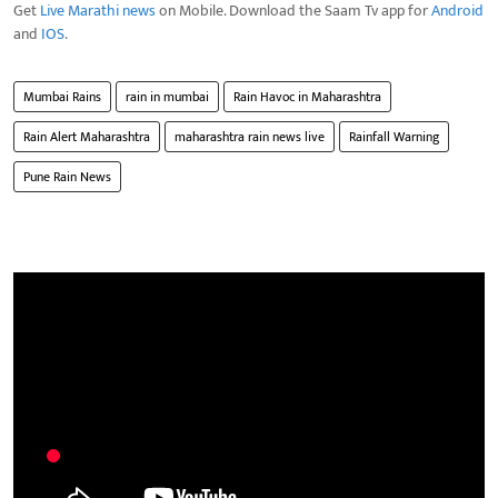
Get
Live Marathi news
on Mobile. Download the Saam Tv app for
Android
and
IOS
.
Mumbai Rains
rain in mumbai
Rain Havoc in Maharashtra
Rain Alert Maharashtra
maharashtra rain news live
Rainfall Warning
Pune Rain News