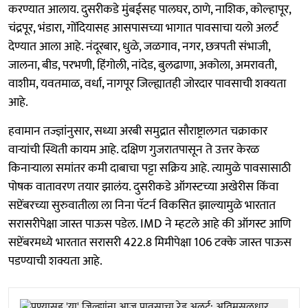
करण्यात आलाय. दुसरीकडे मुंबईसह पालघर, ठाणे, नाशिक, कोल्हापूर,
चंद्रपूर, भंडारा, गोंदियासह आसपासच्या भागात पावसाचा यलो अलर्ट
देण्यात आला आहे. नंदूरबार, धुळे, जळगाव, नगर, छत्रपती संभाजी,
जालना, बीड, परभणी, हिंगोली, नांदेड, बुलढाणा, अकोला, अमरावती,
वाशीम, यवतमाळ, वर्धा, नागपूर जिल्ह्यातही जोरदार पावसाची शक्यता
आहे.
हवामान तज्ज्ञांनुसार, सध्या अरबी समुद्रात सौराष्ट्रालगत चक्राकार
वाऱ्यांची स्थिती कायम आहे. दक्षिण गुजरातपासून ते उत्तर केरळ
किनाऱ्याला समांतर कमी दाबाचा पट्टा सक्रिय आहे. त्यामुळे पावसासाठी
पोषक वातावरण तयार झालंय. दुसरीकडे ऑगस्टच्या अखेरीस किंवा
सप्टेंबरच्या सुरुवातीला ला निना पॅटर्न विकसित झाल्यामुळे भारतात
सरासरीपेक्षा जास्त पाऊस पडेल. IMD ने म्हटले आहे की ऑगस्ट आणि
सप्टेंबरमध्ये भारतात सरासरी 422.8 मिमीपेक्षा 106 टक्के जास्त पाऊस
पडण्याची शक्यता आहे.