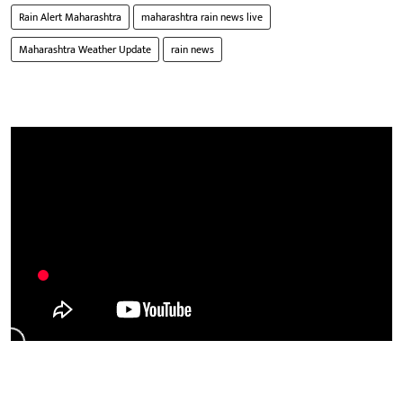
Rain Alert Maharashtra
maharashtra rain news live
Maharashtra Weather Update
rain news