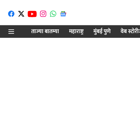
ताज्या बातम्या
महाराष्ट्र
मुंबई पुणे
वेब स्टोर