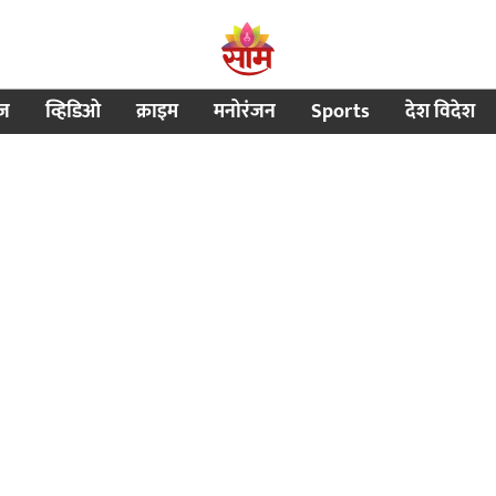
ीज
व्हिडिओ
क्राइम
मनोरंजन
Sports
देश विदेश