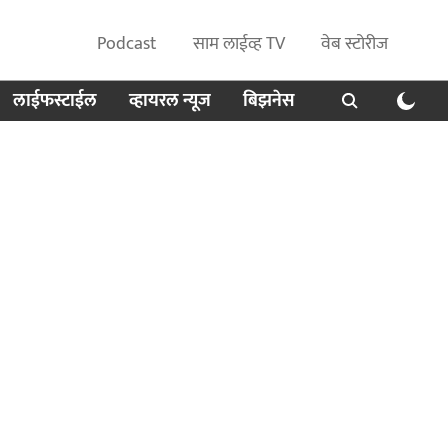
Podcast
साम लाईव्ह TV
वेब स्टोरीज
लाईफस्टाईल
व्हायरल न्यूज
बिझनेस