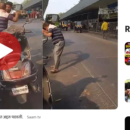
R
कात अद्दल घडवली.
Saam tv