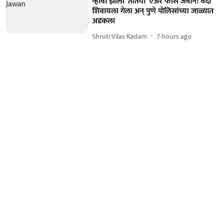
न्हावी झाला 'तोतया' एअर फोर्स जवान! वर्दी
शिवायला गेला अन् पुणे पोलिसांच्या जाळ्यात
अडकला
Shruti Vilas Kadam
7 hours ago