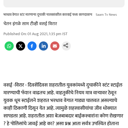
भरधाव वेगात स्टंट मारणाऱ्या दुचाकी चालकांवरील कारवाई फक्त कागदावरच
Saam Tv News
चेतन इंगळे साम टीव्ही वसई विरार
Published On
:
01 Aug 2021, 1:35 pm
IST
वसई -विरार - दिवसेंदिवस शहरातील युवकांमध्ये दुचाकीने स्टंट स्टाईल
मारण्याची फॅशन वाढतच आहे. वाहतुकीचे नियम मात्र वाऱ्यावर ठेवून
युवक धूम स्टाईलने शहरात भरधाव वेगात गाड्या चालवत असल्याचे
काही ठिकाणी दिसून येत आहे. त्यामुळे शहरवासीयांचा जीव धोक्यात
सापडला आहे. शहरातील अशा बेजबाबदार बाईकस्वारांना कोण रोखणार
? हे पोलिसांचे जावई आहे का? असा प्रश्न आता सर्वत्र उपस्थित होताना