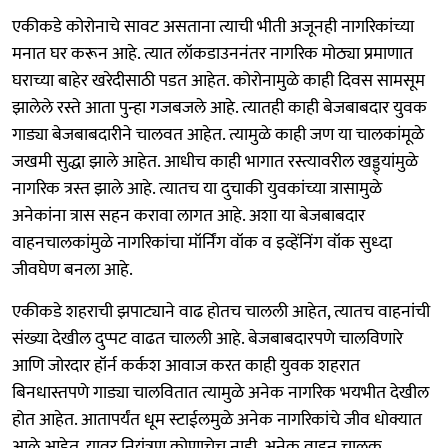
एकीकडे कोरोनाचे सावट असताना त्याची भीती अजूनही नागरिकांच्या
मनात घर करून आहे. त्यात लॉकडाउननंतर नागरिक मोठ्या प्रमाणात
घराच्या बाहेर खरेदीसाठी पडत आहेत. कोरोनामुळे काही दिवस सामसूम
झालेले रस्ते आता पुन्हा गजबजले आहे. त्यातही काही बेजबाबदार युवक
गाड्या बेजबाबदारीने चालवत आहेत. त्यामुळे काही जण या चालकांमूळे
जखमी सुद्धा झाले आहेत. आधीच काही भागात रस्त्यावरील खड्ड्यांमुळे
नागरिक त्रस्त झाले आहे. त्यातच या दुचाकी युवकांच्या त्रासामुळे
अनेकांना त्रास सहन करावा लागत आहे. अशा या बेजबाबदार
वाहनचालकांमुळे नागरिकांचा मॉर्निंग वॉक व इव्हेंनिंग वॉक सुध्दा
जीवघेण बनला आहे.
एकीकडे शहराची झपाट्याने वाढ होतच चालली आहेत, त्यातच वाहनांची
संख्या देखील दुप्पट वाढत चालली आहे. बेजबाबदारपणे चालविणारे
आणि जोरदार हॉर्न कर्कश आवाज करत काही युवक शहरात
बिनधास्तपणे गाड्या चालवितात त्यामुळे अनेक नागरिक भयभीत देखील
होत आहेत. आतापर्यंत धूम स्टाईलमुळे अनेक नागरिकांचे जीव धोक्यात
आले आहेत. यावर नियंत्रण कोणाचेच नाही, अनेक वाहन चालक