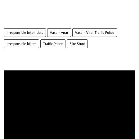
Irresponsible bike riders
Vasai - virar
Vasai - Virar Traffic Police
Irresponsible bikers
Traffic Police
Bike Stunt