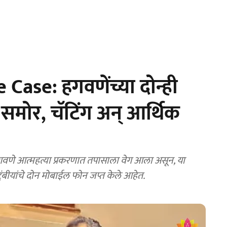
ase: हगवणेंच्या दोन्ही
े समोर, चॅटिंग अन् आर्थिक
णे आत्महत्या प्रकरणात तपासाला वेग आला असून, या
ंबीयांचे दोन मोबाईल फोन जप्त केले आहेत.