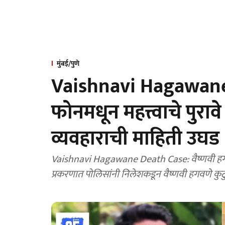
मुंबई/पुणे
Vaishnavi Hagawane C
फोनमधून महत्त्वाचे पुराव
व्यवहाराची माहिती उघड
Vaishnavi Hagawane Death Case: वैष्णवी हगव
प्रकरणात पोलिसांनी निलेशकडून वैष्णवी हगवणे कुटु