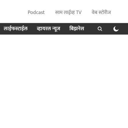
Podcast
साम लाईव्ह TV
वेब स्टोरीज
लाईफस्टाईल
व्हायरल न्यूज
बिझनेस