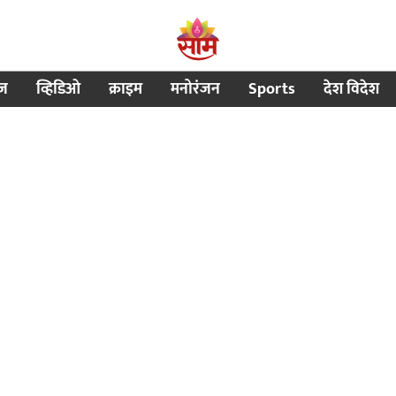
ीज
व्हिडिओ
क्राइम
मनोरंजन
Sports
देश विदेश