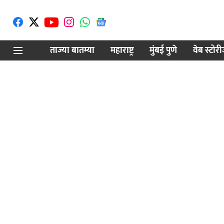
ताज्या बातम्या
महाराष्ट्र
मुंबई पुणे
वेब स्टोर