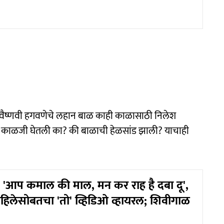
हे. वैष्णवी हगवणेचे लहान बाळ काही काळासाठी निलेश
योग्य काळजी घेतली का? की बाळाची हेळसांड झाली? याचाही
'आप कमाल की माल, मन कर राह है दबा दू',
महिलेसोबतचा 'तो' व्हिडिओ व्हायरल; शिवीगाळ