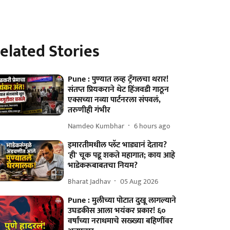
elated Stories
Pune : पुण्यात लव्ह ट्रँगलचा थरार!
संतप्त प्रियकराने थेट हिंजवडी गाठून
एक्सच्या नव्या पार्टनरला संपवलं,
तरुणीही गंभीर
Namdeo Kumbhar
6 hours ago
इमारतीमधील प्लॅट भाड्यानं देताय?
'ही' चूक पडू शकते महागात; काय आहे
भाडेकरूबाबतचा नियम?
Bharat Jadhav
05 Aug 2026
Pune : मुलीच्या पोटात दुखू लागल्याने
उघडकीस आला भयंकर प्रकार! ६०
वर्षांच्या नराधमाचे सख्ख्या बहिणींवर