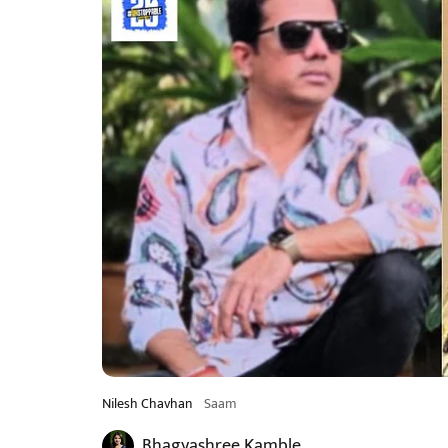
Nilesh Chavhan
Saam
Bhagyashree Kamble