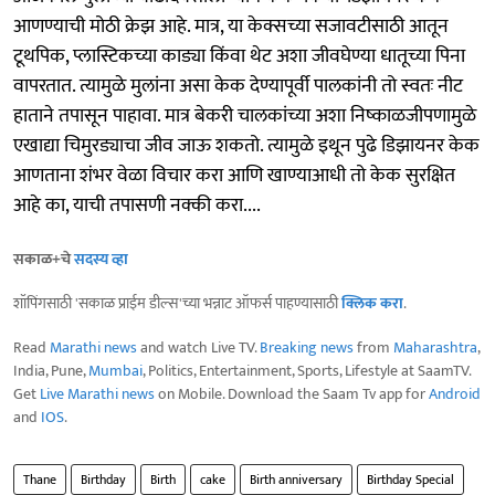
आणण्याची मोठी क्रेझ आहे. मात्र, या केक्सच्या सजावटीसाठी आतून
टूथपिक, प्लास्टिकच्या काड्या किंवा थेट अशा जीवघेण्या धातूच्या पिना
वापरतात. त्यामुळे मुलांना असा केक देण्यापूर्वी पालकांनी तो स्वतः नीट
हाताने तपासून पाहावा. मात्र बेकरी चालकांच्या अशा निष्काळजीपणामुळे
एखाद्या चिमुरड्याचा जीव जाऊ शकतो. त्यामुळे इथून पुढे डिझायनर केक
आणताना शंभर वेळा विचार करा आणि खाण्याआधी तो केक सुरक्षित
आहे का, याची तपासणी नक्की करा....
सकाळ+चे
सदस्य व्हा
शॉपिंगसाठी 'सकाळ प्राईम डील्स'च्या भन्नाट ऑफर्स पाहण्यासाठी
क्लिक करा
.
Read
Marathi news
and watch Live TV.
Breaking news
from
Maharashtra
,
India, Pune,
Mumbai
, Politics, Entertainment, Sports, Lifestyle at SaamTV.
Get
Live Marathi news
on Mobile. Download the Saam Tv app for
Android
and
IOS
.
Thane
Birthday
Birth
cake
Birth anniversary
Birthday Special