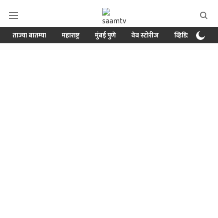
ताज्या बातम्या
महाराष्ट्र
मुंबई पुणे
वेब स्टोरीज
व्हिडिओ
क्र