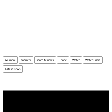
Mumbai
saam tv
saam tv news
Thane
Water
Water Crisis
Latest News