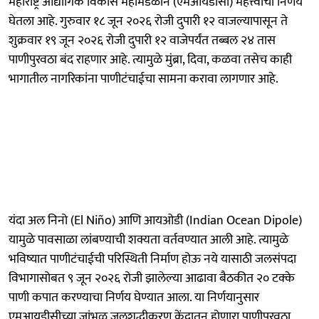
महाराष्ट्र औद्योगिक विकास महामंडळाने (एमआयडीसी) महत्त्वाचा निर्णय
घेतला आहे. गुरुवार १८ जून २०२६ रोजी दुपारी १२ वाजल्यापासून ते
शुक्रवार १९ जून २०२६ रोजी दुपारी १२ वाजेपर्यंत तब्बल २४ तास
पाणीपुरवठा बंद राहणार आहे. त्यामुळे मुंब्रा, दिवा, कळवा तसेच काही
भागातील नागरिकांना पाणीटंचाईचा सामना करावा लागणार आहे.
यंदा अल निनो (El Niño) आणि आयओडी (Indian Ocean Dipole)
यामुळे पावसाळा लांबण्याची शक्यता वर्तवण्यात आली आहे. त्यामुळे
भविष्यात पाणीटंचाईची परिस्थिती निर्माण होऊ नये यासाठी जलसंपदा
विभागासोबत ९ जून २०२६ रोजी झालेल्या आढावा बैठकीत २० टक्के
पाणी कपात करण्याचा निर्णय घेण्यात आला. या निर्णयानुसार
एमआयडीसीच्या जांभूळ जलशुद्धीकरण केंद्रातून होणारा पाणीपुरवठा