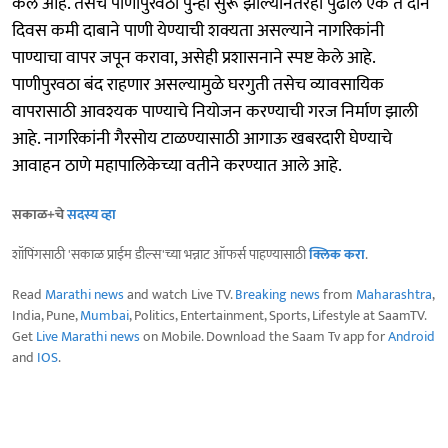
केले आहे. तसेच पाणीपुरवठा पुन्हा सुरू झाल्यानंतरही पुढील एक ते दोन
दिवस कमी दाबाने पाणी येण्याची शक्यता असल्याने नागरिकांनी
पाण्याचा वापर जपून करावा, असेही प्रशासनाने स्पष्ट केले आहे.
पाणीपुरवठा बंद राहणार असल्यामुळे घरगुती तसेच व्यावसायिक
वापरासाठी आवश्यक पाण्याचे नियोजन करण्याची गरज निर्माण झाली
आहे. नागरिकांनी गैरसोय टाळण्यासाठी आगाऊ खबरदारी घेण्याचे
आवाहन ठाणे महापालिकेच्या वतीने करण्यात आले आहे.
सकाळ+चे
सदस्य व्हा
शॉपिंगसाठी 'सकाळ प्राईम डील्स'च्या भन्नाट ऑफर्स पाहण्यासाठी
क्लिक करा
.
Read
Marathi news
and watch Live TV.
Breaking news
from
Maharashtra
,
India, Pune,
Mumbai
, Politics, Entertainment, Sports, Lifestyle at SaamTV.
Get
Live Marathi news
on Mobile. Download the Saam Tv app for
Android
and
IOS
.