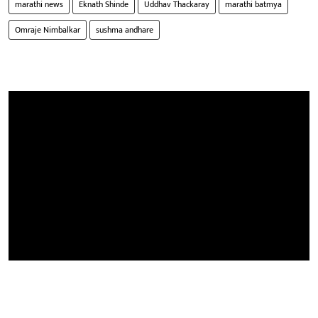
marathi news
Eknath Shinde
Uddhav Thackaray
marathi batmya
Omraje Nimbalkar
sushma andhare