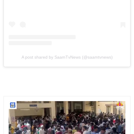
A post shared by SaamTvNews (@saamtvnews)