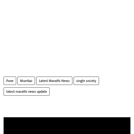
Pune
Mumbai
Latest Marathi News
single society
latest marathi news update