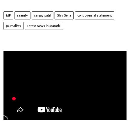
MP
saamtv
sanjay patil
Shiv Sena
controversial statement
Journalists
Latest News in Marathi