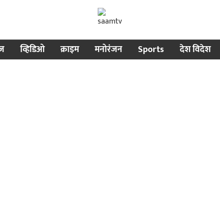
ीज
व्हिडिओ
क्राइम
मनोरंजन
Sports
देश विदेश