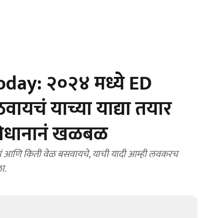
day: २०२४ मध्ये ED
ायचं याच्या याद्या तयार
 विधानानं खळबळ
चं आणि किती वेळ बसवायचे, याची यादी आम्ही लवकरच
ा.