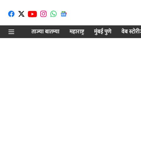
ताज्या बातम्या
महाराष्ट्र
मुंबई पुणे
वेब स्टोर