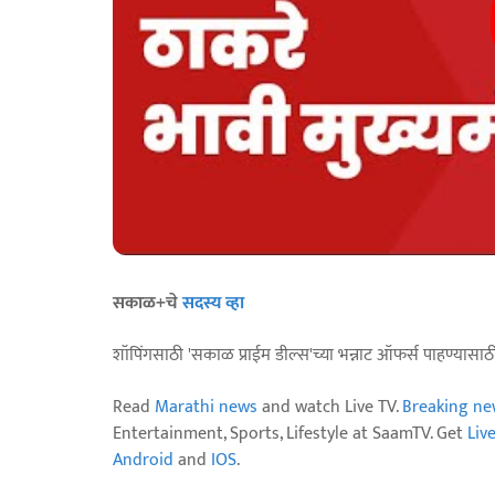
सकाळ+चे
सदस्य व्हा
शॉपिंगसाठी 'सकाळ प्राईम डील्स'च्या भन्नाट ऑफर्स पाहण्यासा
Read
Marathi news
and watch Live TV.
Breaking ne
Entertainment, Sports, Lifestyle at SaamTV. Get
Liv
Android
and
IOS
.