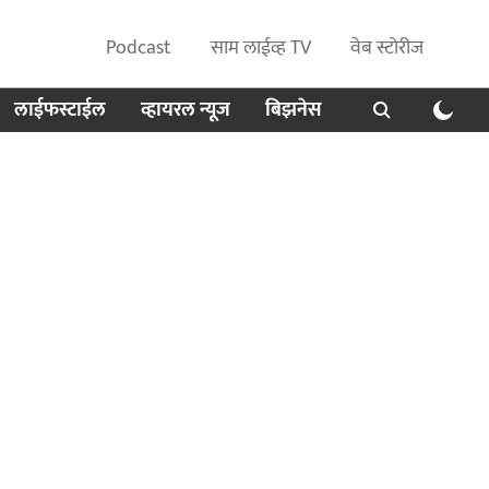
Podcast
साम लाईव्ह TV
वेब स्टोरीज
लाईफस्टाईल
व्हायरल न्यूज
बिझनेस