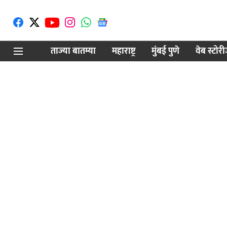
ताज्या बातम्या
महाराष्ट्र
मुंबई पुणे
वेब स्टोर