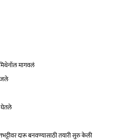
 मिथेनॉल मागवलं
ोजले
 घेतले
तभट्टीवर दारू बनवण्यासाठी तयारी सुरु केली