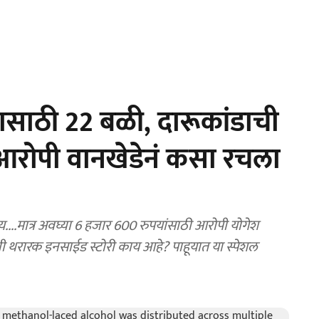
यासाठी 22 बळी, दारूकांडाची
आरोपी वानखेडेनं कसा रचला
य....मात्र अवघ्या 6 हजार 600 रुपयांसाठी आरोपी योगेश
ची थरारक इनसाईड स्टोरी काय आहे? पाहूयात या स्पेशल