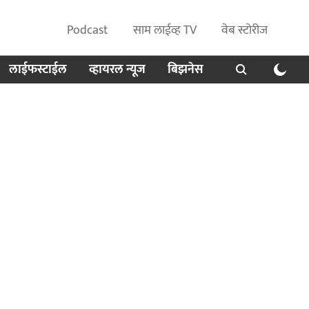
Podcast
साम लाईव्ह TV
वेब स्टोरीज
लाईफस्टाईल
व्हायरल न्यूज
बिझनेस