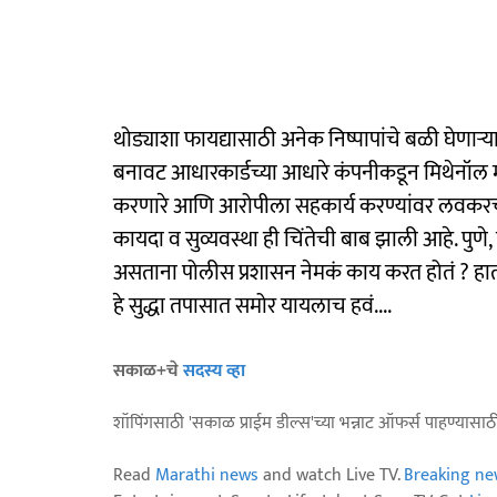
थोड्याशा फायद्यासाठी अनेक निष्पापांचे बळी घेणाऱ्य
बनावट आधारकार्डच्या आधारे कंपनीकडून मिथेनॉल माग
करणारे आणि आरोपीला सहकार्य करण्यांवर लवकरच क
कायदा व सुव्यवस्था ही चिंतेची बाब झाली आहे. पुणे,
असताना पोलीस प्रशासन नेमकं काय करत होतं ? हातभट
हे सुद्धा तपासात समोर यायलाच हवं....
सकाळ+चे
सदस्य व्हा
शॉपिंगसाठी 'सकाळ प्राईम डील्स'च्या भन्नाट ऑफर्स पाहण्यासा
Read
Marathi news
and watch Live TV.
Breaking ne