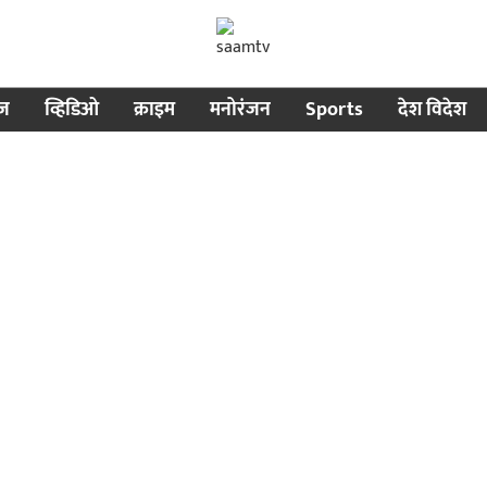
ीज
व्हिडिओ
क्राइम
मनोरंजन
Sports
देश विदेश