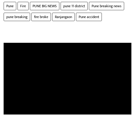
Pune
Fire
PUNE BIG NEWS
pune 11 district
Pune breaking news
pune breaking
fire broke
Ranjangaon
Pune accident