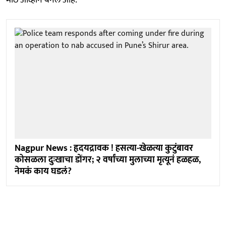
मोठे आव्हान बनले आहे.
Nagpur News : हृदयद्रावक ! हसत्या-खेळत्या कुटुंबावर
कोसळला दुःखाचा डोंगर; २ वर्षांच्या मुलाच्या मृत्यूनं हळहळ,
नेमकं काय घडलं?