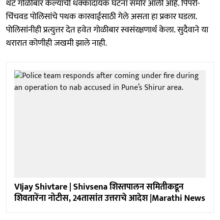
थेट गोळीबार केल्याची धक्कादायक घटना समोर आली आहे. पिंपरी-
चिंचवड पोलिसांचे पथक कारवाईसाठी गेले असता हा प्रकार घडला.
पोलिसांनीही प्रत्युत्तर देत हवेत गोळीबार स्वसंरक्षणार्थ केला. सुदैवाने या
थरारात कोणीही जखमी झाले नाही.
VIjay Shivtare | Shivsena शिस्तपालन समितीकडून
शिवतारेंना नोटीस, 24तासांत उत्तराचे आदेश |Marathi News