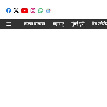
ताज्या बातम्या
महाराष्ट्र
मुंबई पुणे
वेब स्टोर