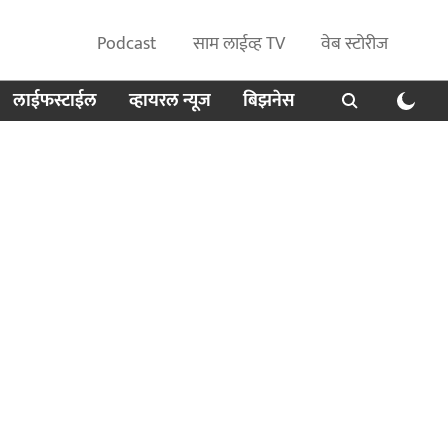
Podcast
साम लाईव्ह TV
वेब स्टोरीज
लाईफस्टाईल
व्हायरल न्यूज
बिझनेस