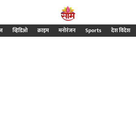
ीज
व्हिडिओ
क्राइम
मनोरंजन
Sports
देश विदेश