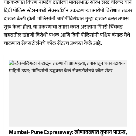
याप्रकरणात किरण नामदेव दातीरचा मावसभाऊ सौरभ शरद वीरकर याने
दिघी पोलिस स्टेशनमध्ये सेक्सटॉर्शन उकळणाऱ्या आरोपी विरोधात तक्रार
दाखल केली होती. पोलिसांनी आरोपींविरोधात गुन्हा दाखल करत तपास
सुरू केला होता. या प्रकरणाचा तपास करत असताना पिंपरी-चिंचवड
शहरातील खंडणी विरोधी पथक आणि दिघी पोलिसांनी पश्चिम बंगाल येथे
चालणारा सेक्सटॉर्शनचे कॉल सेंटरच उध्वस्त केले आहे.
Mumbai- Pune Expressway: लोणावळ्यात तुफान पाऊस,