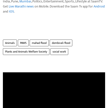
India, Pune,
Mumbai
, Politics, Entertainment, Sports, Lifestyle at SaamTV.
Get
Live Marathi news
on Mobile. Download the Saam Tv app for
Android
and
IOS
.
Animals
PAWS
mahad flood
dombivali flood
Plants and Animals Welfare Society
social work