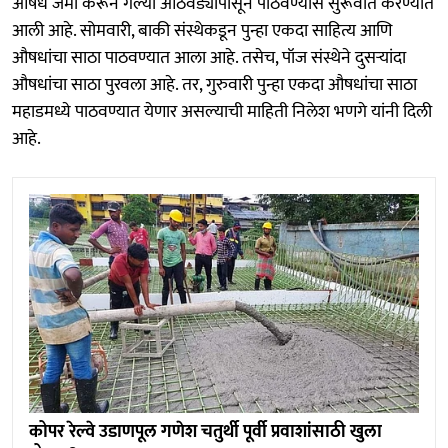
औषधे जमा करून गेल्या आठवड्यापासून पाठवण्यास सुरूवात करण्यात
आली आहे. सोमवारी, बाकी संस्थेकडून पुन्हा एकदा साहित्य आणि
औषधांचा साठा पाठवण्यात आला आहे. तसेच, पॉज संस्थेने दुसऱ्यांदा
औषधांचा साठा पुरवला आहे. तर, गुरुवारी पुन्हा एकदा औषधांचा साठा
महाडमध्ये पाठवण्यात येणार असल्याची माहिती निलेश भणगे यांनी दिली
आहे.
कोपर रेल्वे उडाणपूल गणेश चतुर्थी पूर्वी प्रवाशांसाठी खुला