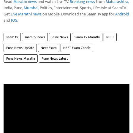
Read
Marathi news
and watch Live TV.
Breaking news
from
Maharashtra
,
India, Pune,
Mumbai
, Politics, Entertainment, Sports, Lifestyle at SaamTV.
Get
Live Marathi news
on Mobile. Download the Saam Tv app for
Android
and
IOS
.
saam tv
saam tv news
Pune News
Saam Tv Marathi
NEET
Pune News Update
Neet Exam
NEET Exam Cancle
Pune News Marathi
Pune News Latest