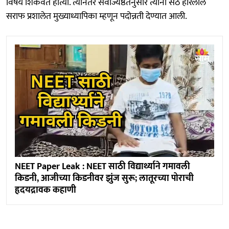
विषय शिकवत होत्या. त्यानंतर सेवाज्येष्ठतेनुसार त्यांना सेठ हरिलाल
सराफ प्रशालेत मुख्याध्यापिका म्हणून पदोन्नती देण्यात आली.
NEET Paper Leak : NEET साठी विद्यार्थ्याने गमावली
किडनी, आजीच्या किडनीवर झुंज सुरू; लातूरच्या पोराची
हृदयद्रावक कहाणी