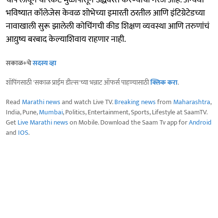
चाप लावून या रॅकेट मुळापासून उद्धवस्त करण्याची गरज आहे. अन्यथा
भविष्यात कॉलेजेस केवळ शोभेच्या इमारती ठरतील आणि इंटिग्रेटेडच्या
नावाखाली सुरू झालेली कोचिंगची कीड शिक्षण व्यवस्था आणि तरुणांचं
आय़ुष्य बरबाद केल्याशिवाय राहणार नाही.
सकाळ+चे
सदस्य व्हा
शॉपिंगसाठी 'सकाळ प्राईम डील्स'च्या भन्नाट ऑफर्स पाहण्यासाठी
क्लिक करा
.
Read
Marathi news
and watch Live TV.
Breaking news
from
Maharashtra
,
India, Pune,
Mumbai
, Politics, Entertainment, Sports, Lifestyle at SaamTV.
Get
Live Marathi news
on Mobile. Download the Saam Tv app for
Android
and
IOS
.