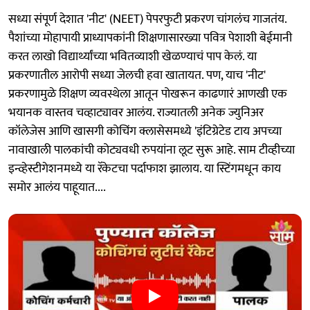
सध्या संपूर्ण देशात 'नीट' (NEET) पेपरफुटी प्रकरण चांगलंच गाजतंय.
पैशांच्या मोहापायी प्राध्यापकांनी शिक्षणासारख्या पवित्र पेशाशी बेईमानी
करत लाखो विद्यार्थ्यांच्या भवितव्याशी खेळण्याचं पाप केलं. या
प्रकरणातील आरोपी सध्या जेलची हवा खातायत. पण, याच 'नीट'
प्रकरणामुळे शिक्षण व्यवस्थेला आतून पोखरून काढणारं आणखी एक
भयानक वास्तव चव्हाट्यावर आलंय. राज्यातली अनेक ज्युनिअर
कॉलेजेस आणि खासगी कोचिंग क्लासेसमध्ये 'इंटिग्रेटेड टाय अपच्या
नावाखाली पालकांची कोट्यवधी रुपयांना लूट सुरू आहे. साम टीव्हीच्या
इन्व्हेस्टीगेशनमध्ये या रॅकेटचा पर्दाफाश झालाय. या स्टिंगमधून काय
समोर आलंय पाहूयात....