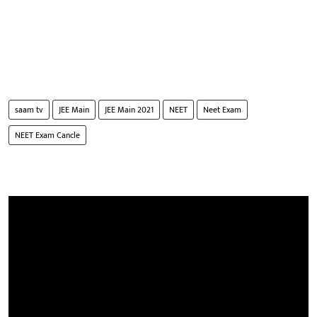
saam tv
JEE Main
JEE Main 2021
NEET
Neet Exam
NEET Exam Cancle