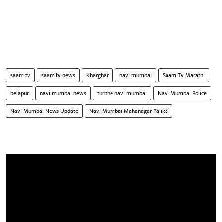
saam tv
saam tv news
Kharghar
navi mumbai
Saam Tv Marathi
belapur
navi mumbai news
turbhe navi mumbai
Navi Mumbai Police
Navi Mumbai News Update
Navi Mumbai Mahanagar Palika