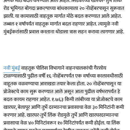
अनेक मोठे बदल करण्यात आले आहेत. सिडकोच्या खारघर- तुर्भे लिंक
रोड भूमिगत बोगदा प्रकल्पाच्या बांधकामाला २० नोव्हेंबरपासून सुरूवात
झाली. या कामासाठी वाहतूक मार्गात मोठे बदल करण्यात आले आहेत.
तब्बल १ वर्षापर्यंत वाहतूक मार्गात बदल राहणार आहेत. त्यामुळे नवी
मुंबईकरांसाठी प्रवास करताना थोडासा त्रास सहन करावा लागणार आहे.
नवी मुंबई
वाहतूक पोलिस विभागाने वाहनचालकांची गैरसोय
टाळण्यासाठी पुढील वर्षी १६ नोव्हेंबरपर्यंत एक वर्षाच्या कालावधीसाठी
वाहूतक वळवण्याचा आराखडा तयार केला होता. २० नोव्हेंबरपासून या
प्रोजेक्टचे काम सुरू करण्यात आले असून आता पुढील वर्षभरापर्यंत हे
बदल कायम राहणार आहेत. १.७६३ किमी लांबीच्या या प्रोजोक्टचे काम
खारघर, बेलापूर आणि तुर्भे दरम्यानचा प्रवासाचा वेळ ३० मिनिटांनी कमी
करणार आहे. खारघर-तुर्भे लिंक रोडमुळे तुर्भे आणि खारघरदरम्यानचा
प्रवासाचा वेळ ४० मिनिटांवरून १० मिनिटांपर्यंत कमी होईल. या लिंक