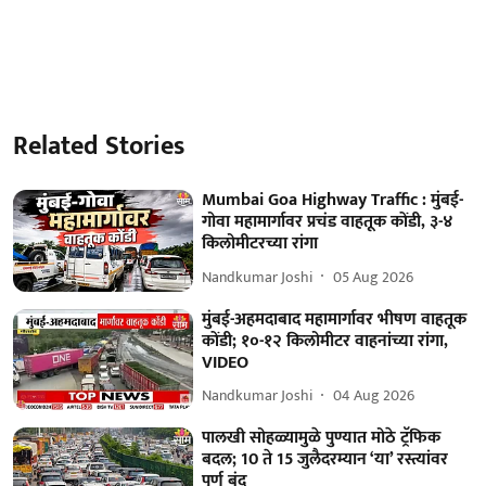
Related Stories
Mumbai Goa Highway Traffic : मुंबई-
गोवा महामार्गावर प्रचंड वाहतूक कोंडी, ३-४
किलोमीटरच्या रांगा
Nandkumar Joshi
05 Aug 2026
मुंबई-अहमदाबाद महामार्गावर भीषण वाहतूक
कोंडी; १०-१२ किलोमीटर वाहनांच्या रांगा,
VIDEO
Nandkumar Joshi
04 Aug 2026
पालखी सोहळ्यामुळे पुण्यात मोठे ट्रॅफिक
बदल; 10 ते 15 जुलैदरम्यान ‘या’ रस्त्यांवर
पूर्ण बंद