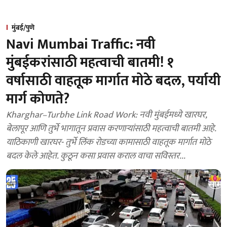
मुंबई/पुणे
Navi Mumbai Traffic: नवी
मुंबईकरांसाठी महत्वाची बातमी! १
वर्षासाठी वाहतूक मार्गात मोठे बदल, पर्यायी
मार्ग कोणते?
Kharghar–Turbhe Link Road Work: नवी मुंबईमध्ये खारघर,
बेलापूर आणि तुर्भे भागातून प्रवास करणाऱ्यांसाठी महत्वाची बातमी आहे.
याठिकाणी खारघर- तुर्भे लिंक रोडच्या कामासाठी वाहतूक मार्गात मोठे
बदल केले आहेत. कुठून कसा प्रवास कराल वाचा सविस्तर...