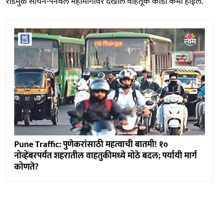
रोडमुळे सायन-पनवेल महामार्गावर देखील वाहतूक कोंडी कमी होईल.
Pune Traffic: पुणेकरांसाठी महत्वाची बातमी! १०
नोव्हेंबरपर्यंत शहरातील वाहतुकीमध्ये मोठे बदल; पर्यायी मार्ग
कोणते?