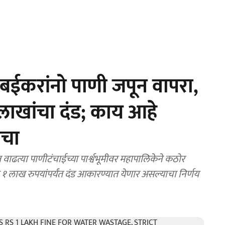
बईकरांनो पाणी जपून वापरा,
लाखांचा दंड; काय आहे
ाचा
त्या पाणीटंचाईच्या पार्श्वभूमीवर महापालिकेने कठोर
१ लाख रुपयांपर्यंत दंड आकारण्यात येणार असल्याचा निर्णय