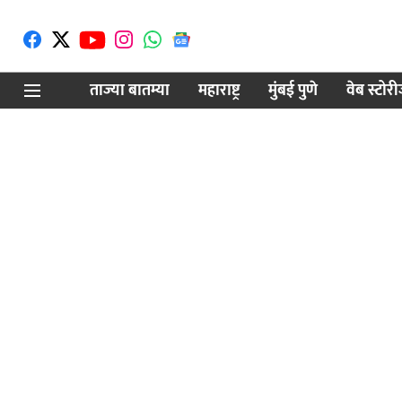
ताज्या बातम्या
महाराष्ट्र
मुंबई पुणे
वेब स्टोर