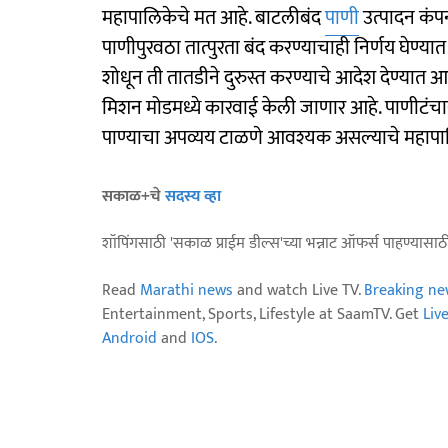
महापालिकेचे मत आहे. बाटलीबंद
पाणी
उत्पादन कंपन्
पाणीपुरवठा तात्पुरता बंद करण्याचाही निर्णय घेण्
शोधून ती तातडीने दुरुस्त करण्याचे आदेश देण्यात
मिशन मोडमध्ये कारवाई केली जाणार आहे. पाणीटंचाईच
पाण्याचा अपव्यय टाळणे आवश्यक असल्याचे महापालिक
सकाळ+चे
सदस्य व्हा
शॉपिंगसाठी 'सकाळ प्राईम डील्स'च्या भन्नाट ऑफर्स पाहण्यासा
Read
Marathi news
and watch Live TV.
Breaking ne
Entertainment, Sports, Lifestyle at SaamTV. Get
Liv
Android
and
IOS
.