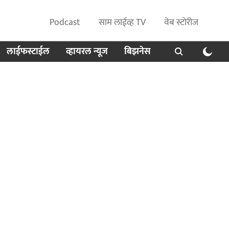
Podcast
साम लाईव्ह TV
वेब स्टोरीज
लाईफस्टाईल
व्हायरल न्यूज
बिझनेस