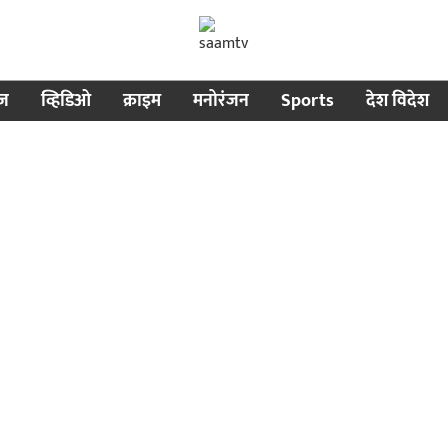
ीज
व्हिडिओ
क्राइम
मनोरंजन
Sports
देश विदेश