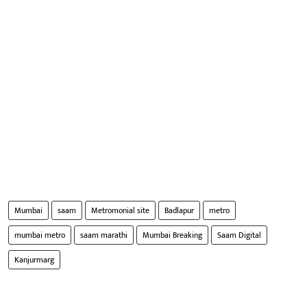
Mumbai
saam
Metromonial site
Badlapur
metro
mumbai metro
saam marathi
Mumbai Breaking
Saam Digital
Kanjurmarg