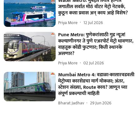
Water Metro: मुंबईत तयार होणार
जगातील सर्वात मोठं वॉटर मेट्रो नेटवर्क,
कुठून कसा प्रवास अन् काय आहे विशेष?
Priya More
12 Jul 2026
Pune Metro: पुणेकरांसाठी गुड न्यूज!
कल्याणीनगर ते पुणे एअरपोर्ट मेट्रो धावणार,
वाहतूक कोंडी फुटणार; किती स्थानके
असणार?
Priya More
02 Jul 2026
Mumbai Metro 4: वडाळा-कासारवडवली
मेट्रोच्या कारशेडचा मार्ग मोकळा; अंतर,
स्टेशन संख्या, Route काय? जाणून घ्या
संपूर्ण प्रकल्पाची माहिती
Bharat Jadhav
29 Jun 2026