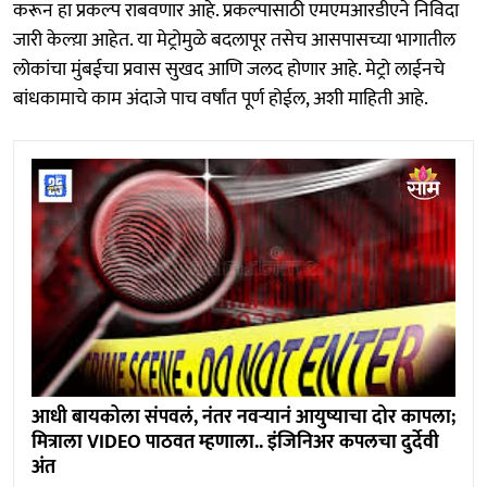
करून हा प्रकल्प राबवणार आहे. प्रकल्पासाठी एमएमआरडीएने निविदा
जारी केल्य़ा आहेत. या मेट्रोमुळे बदलापूर तसेच आसपासच्या भागातील
लोकांचा मुंबईचा प्रवास सुखद आणि जलद होणार आहे. मेट्रो लाईनचे
बांधकामाचे काम अंदाजे पाच वर्षांत पूर्ण होईल, अशी माहिती आहे.
आधी बायकोला संपवलं, नंतर नवऱ्यानं आयुष्याचा दोर कापला;
मित्राला VIDEO पाठवत म्हणाला.. इंजिनिअर कपलचा दुर्देवी
अंत