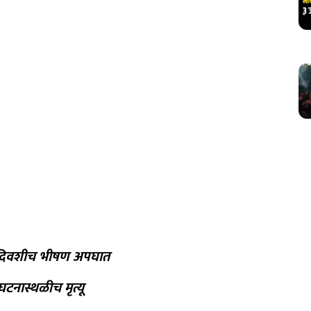
ा दिवशीच भीषण अपघात
टनास्थळीच मृत्यू