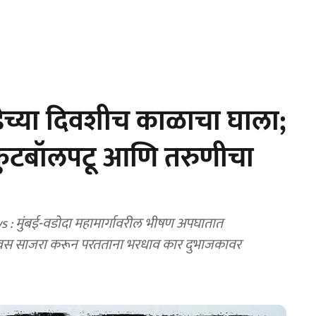
ेच्या दिवशीच काळाचा घाला;
ुटबॉलपटू आणि तरुणीचा
मुंबई-वडोदा महामार्गावरील भीषण अपघातात
वाढदिवस साजरा करून परतताना भरधाव कार दुभाजकावर