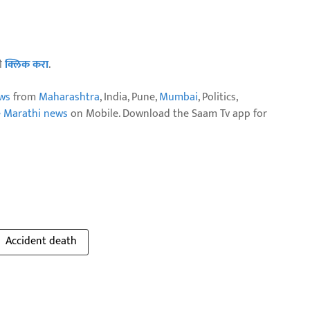
ठी
क्लिक करा
.
ws
from
Maharashtra
, India, Pune,
Mumbai
, Politics,
e Marathi news
on Mobile. Download the Saam Tv app for
Accident death