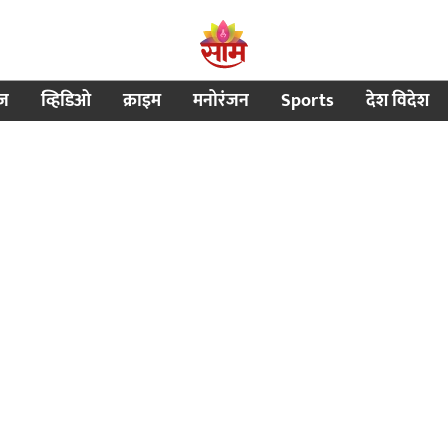
ीज
व्हिडिओ
क्राइम
मनोरंजन
Sports
देश विदेश