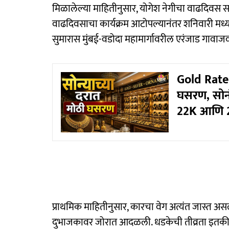
मिळालेल्या माहितीनुसार, योगेश नेगीचा वाढदिवस साज
वाढदिवसाचा कार्यक्रम आटोपल्यानंतर शनिवारी मध्यरात
सुमारास मुंबई-वडोदा महामार्गावरील एरंजाड गावा
Gold Rate T
घसरण, सोनं
22K आणि 2
प्राथमिक माहितीनुसार, कारचा वेग अत्यंत जास्त अ
दुभाजकावर जोरात आदळली. धडकेची तीव्रता इतकी 