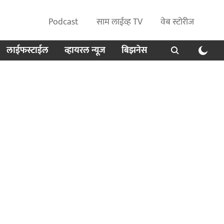
Podcast
साम लाईव्ह TV
वेब स्टोरीज
लाईफस्टाईल
व्हायरल न्यूज
बिझनेस