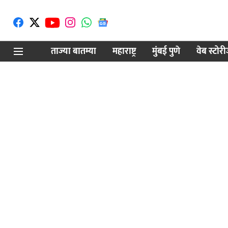
ताज्या बातम्या
महाराष्ट्र
मुंबई पुणे
वेब स्टोर