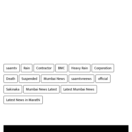
saamtv
Rain
Contractor
BMC
Heavy Rain
Corporation
Death
Suspended
Mumbai News
saamtvneews
official
Sakinaka
Mumbai News Latest
Latest Mumbai News
Latest News in Marathi