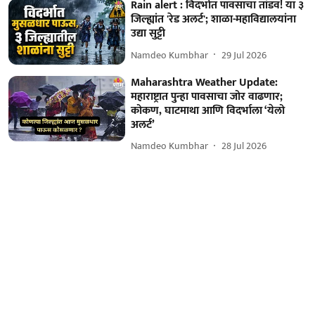
Rain alert : विदर्भात पावसाचा तांडव! या ३
जिल्ह्यांत 'रेड अलर्ट'; शाळा-महाविद्यालयांना
उद्या सुट्टी
Namdeo Kumbhar
29 Jul 2026
Maharashtra Weather Update:
महाराष्ट्रात पुन्हा पावसाचा जोर वाढणार;
कोकण, घाटमाथा आणि विदर्भाला ‘येलो
अलर्ट’
Namdeo Kumbhar
28 Jul 2026