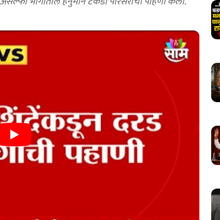
या असल्फा भागातील हनुमान टेकडी परिसराची पाहणी केली.