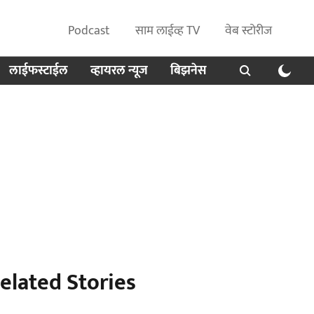
Podcast
साम लाईव्ह TV
वेब स्टोरीज
लाईफस्टाईल
व्हायरल न्यूज
बिझनेस
elated Stories