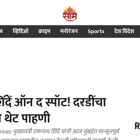
ीज
व्हिडिओ
क्राइम
मनोरंजन
Sports
देश विदेश
ें ऑन द स्पॉट! दरडींचा
 थेट पाहणी
R
मुख्यमंत्री एकनाथ शिंदे यांनी आज मुंबईत मान्सूनपूर्व