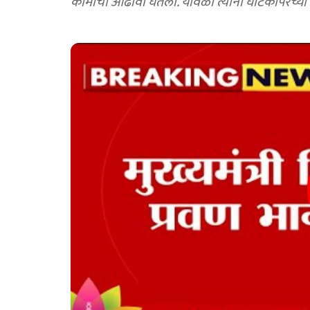
कामांचा आढावा घेतला. यावेळी त्यांनी घाटकोपरच्