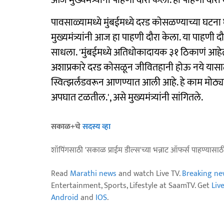
आज मुख्यमंत्र्यांनी पाहणी दौरा केला. हा पाहणी दौरा
पावसाळ्यामध्ये मुंबईमध्ये दरड कोसळण्याच्या घटना
मुख्यमंत्र्यांनी आज हा पाहणी दौरा केला. या पाहणी दौऱ
साधला. 'मुंबईमध्ये अतिधोकादायक ३१ ठिकाणं आहेत.
अशाप्रकारे दरड कोसळून जीवितहानी होऊ नये यासाठी 
स्वित्झर्लंडवरून आणण्यात आली आहे. हे काम मोठ्या
अपघात टळतील.', असे मुख्यमंत्र्यांनी सांगितले.
सकाळ+चे
सदस्य व्हा
शॉपिंगसाठी 'सकाळ प्राईम डील्स'च्या भन्नाट ऑफर्स पाहण्यासा
Read
Marathi news
and watch Live TV.
Breaking ne
Entertainment, Sports, Lifestyle at SaamTV. Get
Liv
Android
and
IOS
.