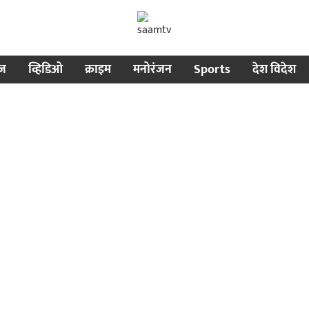
ीज
व्हिडिओ
क्राइम
मनोरंजन
Sports
देश विदेश