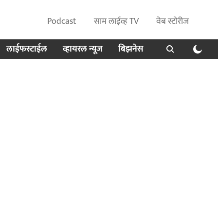
Podcast
साम लाईव्ह TV
वेब स्टोरीज
लाईफस्टाईल
व्हायरल न्यूज
बिझनेस