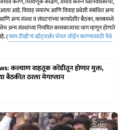
ंचा जमाव करणे, मिरवणूक काढणे, जमाव करुन ध्वनिवर्धकाचा,
त आला आहे. विवाह समारंभ आणि विवाह प्रथेशी संबंधित अन्य
ा आणि अन्य संस्था व संघटनांच्या कायदेशीर बैठका, क्लबमध्ये
तसेच अन्य संस्थांच्या नियमित कामकाजाचा भाग म्हणून होणारे
े. (
'साम टीव्ही'चं व्हॉट्सअ‍ॅप चॅनल जॉईन करण्यासाठी येथे
 कल्याण वाहतूक कोंडीतून होणार मुक्त,
या बैठकीत ठरला मेगाप्लान