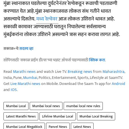
मुंब्रा स्थानाकात घडलेल्या दुर्घटनेनंतर रेल्वेकडून रूळाची पडताळणी
करण्यात येत आहे.मुंब्रा स्थानकाजवळ लोकल संथ गतीने धावत
असल्याचे दिसतेय.
मध्य रेल्वेवर
आज लोकल उशिराने धावत आहे.
सकाळी कामावर जाण्यासाठी घरातून निघालेल्या सर्वसामान्य
मुंबईकरांना लोकल उशिराने असल्याने त्रास सहन करावा लागत आहे.
सकाळ+चे
सदस्य व्हा
शॉपिंगसाठी 'सकाळ प्राईम डील्स'च्या भन्नाट ऑफर्स पाहण्यासाठी
क्लिक करा
.
Read
Marathi news
and watch Live TV.
Breaking news
from
Maharashtra
,
India, Pune,
Mumbai
, Politics, Entertainment, Sports, Lifestyle at SaamTV.
Get
Live Marathi news
on Mobile. Download the Saam Tv app for
Android
and
IOS
.
Mumbai Local
Mumbai local news
mumbai local new rules
Latest Marathi News
Lifeline Mumbai Local
Mumbai Local Breaking
Mumbai Local Megablock
Panvel News
Latest News