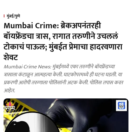
मुंबई/पुणे
Mumbai Crime: ब्रेकअपनंतरही
बॉयफ्रेंडचा त्रास, रागात तरुणीने उचललं
टोकाचं पाऊल; मुंबईत प्रेमाचा हादरवणारा
शेवट
Mumbai Crime News: मुंबईमध्ये एका तरुणीने बॉयफ्रेंडच्या
त्रासाला कंटाळून आत्महत्या केली. घाटकोपरमध्ये ही घटना घडली. या
प्रकरणी आरोपी तरुणाला पोलिसांनी अटक केली. पोलिस तपास करत
आहेत.