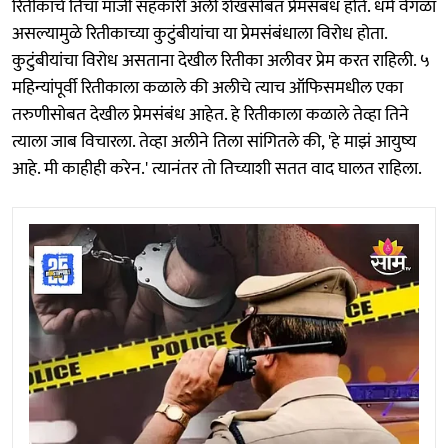
रितीकाचे तिचा माजी सहकारी अली शेखसोबत प्रेमसंबंध होते. धर्म वेगळा
असल्यामुळे रितीकाच्या कुटुंबीयांचा या प्रेमसंबंधाला विरोध होता.
कुटुंबीयांचा विरोध असताना देखील रितीका अलीवर प्रेम करत राहिली. ५
महिन्यांपूर्वी रितीकाला कळाले की अलीचे त्याच ऑफिसमधील एका
तरुणीसोबत देखील प्रेमसंबंध आहेत. हे रितीकाला कळाले तेव्हा तिने
त्याला जाब विचारला. तेव्हा अलीने तिला सांगितले की, 'हे माझं आयुष्य
आहे. मी काहीही करेन.' त्यानंतर तो तिच्याशी सतत वाद घालत राहिला.