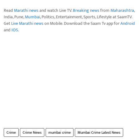
Read
Marathi news
and watch Live TV.
Breaking news
from
Maharashtra
,
India, Pune,
Mumbai
, Politics, Entertainment, Sports, Lifestyle at SaamTV.
Get
Live Marathi news
on Mobile. Download the Saam Tv app for
Android
and
IOS
.
Crime
Crime News
mumbai crime
Mumbai Crime Latest News