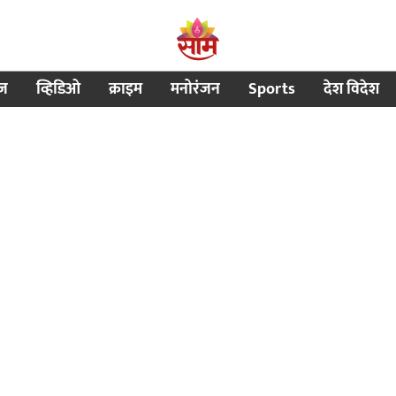
ीज
व्हिडिओ
क्राइम
मनोरंजन
Sports
देश विदेश