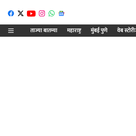
ताज्या बातम्या
महाराष्ट्र
मुंबई पुणे
वेब स्टोर