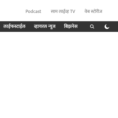
Podcast
साम लाईव्ह TV
वेब स्टोरीज
लाईफस्टाईल
व्हायरल न्यूज
बिझनेस