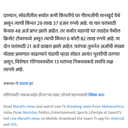
दरम्यान, सोडतीतील सर्वात कमी किंमतीचे घर पीएमजीपी मानखुर्द येथे
असून त्याची किंमत 29 लाख 37 हजार रुपये आहे. या चार घरांसाठी
केवळ 48 अर्ज प्राप्त झाले आहेत. तर सर्वात महागडे घर ताडदेव येथील
क्रिसेंट टॉवरमध्ये असून त्याची किंमत 6 कोटी 82 लाख रुपये आहे. या
दोन घरांसाठी 21 अर्ज दाखल झाले आहेत. घरांच्या तुलनेत अर्जांची संख्या
मोठ्या प्रमाणात वाढल्याने यंदाची म्हाडा सोडत अत्यंत चुरशीची ठरणार
असून, विशेषतः गोरेगावमधील 13 घरांच्या निकालाकडे सर्वांचे लक्ष
लागले आहे.
सकाळ+चे
सदस्य व्हा
शॉपिंगसाठी 'सकाळ प्राईम डील्स'च्या भन्नाट ऑफर्स पाहण्यासाठी
क्लिक करा
.
Read
Marathi news
and watch Live TV.
Breaking news
from
Maharashtra
,
India, Pune,
Mumbai
, Politics, Entertainment, Sports, Lifestyle at SaamTV.
Get
Live Marathi news
on Mobile. Download the Saam Tv app for
Android
and
IOS
.