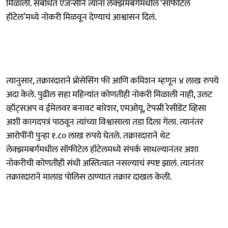
मिळाली. संबंधित एजन्सीने त्यांना लेक्झमबर्गमधील ‘सॉफीटेल
हॉटेल’मध्ये नोकरी मिळवून देण्याचं आश्वासन दिलं.
त्यानुसार, तक्रारदाराने प्रोसेसिंग फी आणि कमिशन म्हणून ४ लाख रुपये
अदा केले. पुढील सहा महिन्यांत कोणतीही नोकरी मिळाली नाही, उलट
व्हॉट्सअप व ईमेलवर बनावट बारेशर, एमओयू, टेपस्री रेसीडेंट व्हिसा
अशी कागदपत्रं पाठवून त्यांच्या विश्वासाला तडा दिला गेला. त्यानंतर
आरोपींनी पुन्हा १.८० लाख रुपये घेतले. तक्रारदाराने थेट
लेक्झमबर्गमधील सॉफीटेल हॉटेलमध्ये संपर्क साधल्यानंतर अशा
नोकरीची कोणतीही संधी अस्तित्वात नसल्याचं स्पष्ट झालं. त्यानंतर
तक्रारदाराने मालाड पोलिस ठाण्यात तक्रार दाखल केली.