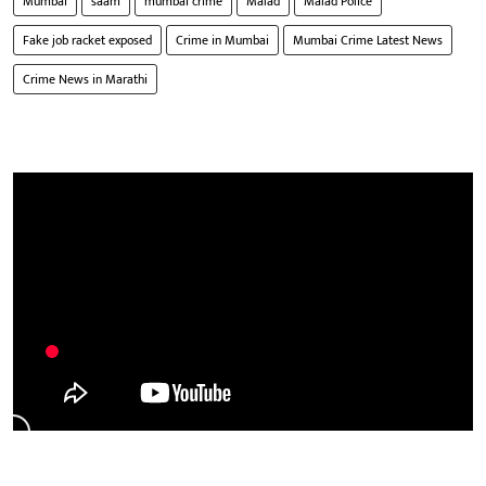
Mumbai
saam
mumbai crime
Malad
Malad Police
Fake job racket exposed
Crime in Mumbai
Mumbai Crime Latest News
Crime News in Marathi