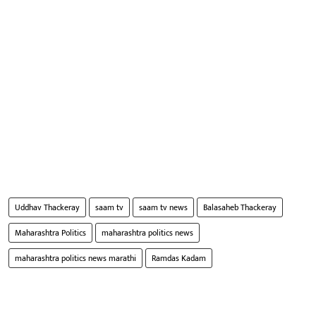
Uddhav Thackeray
saam tv
saam tv news
Balasaheb Thackeray
Maharashtra Politics
maharashtra politics news
maharashtra politics news marathi
Ramdas Kadam