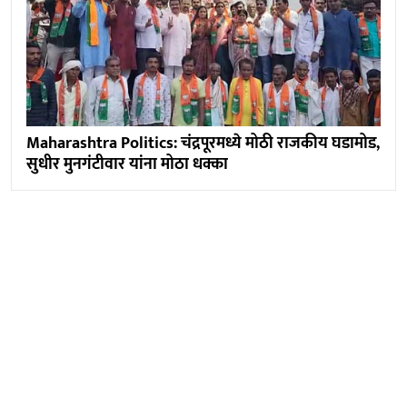
Maharashtra Politics: चंद्रपूरमध्ये मोठी राजकीय घडामोड,
सुधीर मुनगंटीवार यांना मोठा धक्का