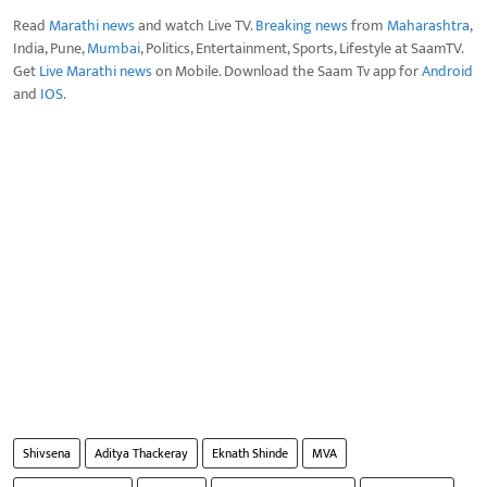
Read
Marathi news
and watch Live TV.
Breaking news
from
Maharashtra
,
India, Pune,
Mumbai
, Politics, Entertainment, Sports, Lifestyle at SaamTV.
Get
Live Marathi news
on Mobile. Download the Saam Tv app for
Android
and
IOS
.
Shivsena
Aditya Thackeray
Eknath Shinde
MVA