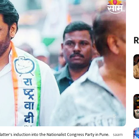
R
tter's induction into the Nationalist Congress Party in Pune.
saam