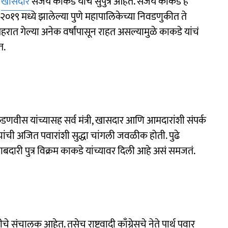
ी
खासदार
संजय काकडे यांचे सुपुत्र आहेत. संजय काकडे हे
०१९ मध्ये झालेल्या पुणे महापालिकेच्या निवडणुकीत ते
रात गेल्या अनेक वर्षांपासून राहत असल्यामुळे काकडे यांचं
त.
द्र फडणवीस यांच्यासह सर्व मंत्री, खासदार आणि आमदारांशी संपर्क
 त्यांची अजित पवारांशी सुद्धा चांगली जवळीक होती. पुढे
दारी पुत्र विक्रम काकडे यांच्यावर दिली आहे असं समजतं.
चे संचालक आहेत. तसेच राष्ट्रवादी काँग्रेसचे नेते पार्थ पवार