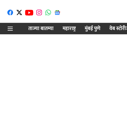
ताज्या बातम्या
महाराष्ट्र
मुंबई पुणे
वेब स्टोर