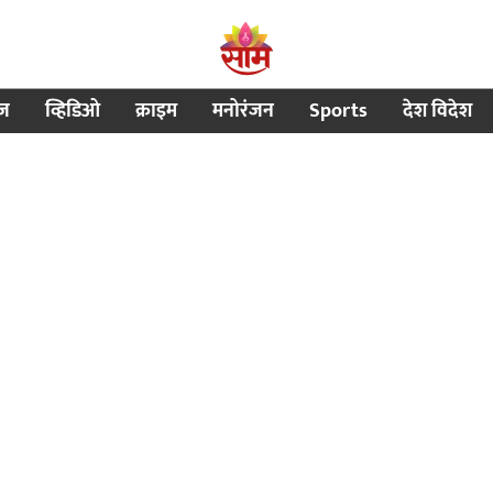
ीज
व्हिडिओ
क्राइम
मनोरंजन
Sports
देश विदेश