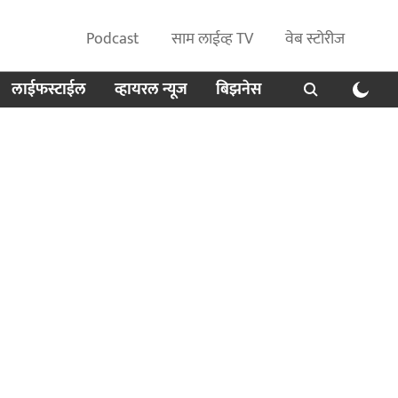
Podcast
साम लाईव्ह TV
वेब स्टोरीज
लाईफस्टाईल
व्हायरल न्यूज
बिझनेस