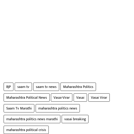
BJP
saam tv
saam tv news
Maharashtra Politics
Maharashtra Political News
Vasai-Virar
Vasai
Vasai Virar
Saam Tv Marathi
maharashtra politics news
maharashtra politics news marathi
vasai breaking
maharashtra political crisis