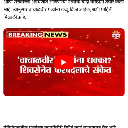
आणि सरकारला अडचणीत आणणाऱ्या नेत्यांची यादी वरिष्ठांनी तयार केली
आहे. त्यानुसार वाचाळवीर मंत्र्यांना डच्चू दिला जाईल, अशी माहिती
मिळाली आहे.