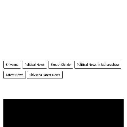
Shivsena
Political News
Eknath Shinde
Political News in Maharashtra
Latest News
Shivsena Latest News