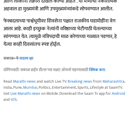
आणि लोकांनी तक्रारी दाखल केल्या आहेत . या मंत्र्यांची नकारात्मक
अहवाल हा मुख्यमंत्री आणि उपमुख्यमंत्र्यांकडे सोपवण्यात आलीत.
फेरबदलाच्या पार्श्वभूमीवर शिवसेना पक्षात राजकीय घडामोडींना वेग
आला आहे. काही इच्छुक नेत्यांनी वरिष्ठाच्या भेटीगाठी घेतल्याच्या
सांगण्यात येत. त्यामुळे मंत्रि‍पदाची माळ कोणाच्या गळ्यात पडणार, हे
येत्या काही दिवसांतच स्पष्ट होईल.
सकाळ+चे
सदस्य व्हा
शॉपिंगसाठी 'सकाळ प्राईम डील्स'च्या भन्नाट ऑफर्स पाहण्यासाठी
क्लिक करा
.
Read
Marathi news
and watch Live TV.
Breaking news
from
Maharashtra
,
India, Pune,
Mumbai
, Politics, Entertainment, Sports, Lifestyle at SaamTV.
Get
Live Marathi news
on Mobile. Download the Saam Tv app for
Android
and
IOS
.