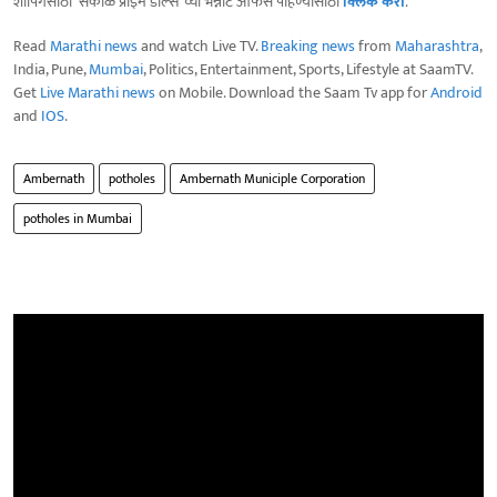
शॉपिंगसाठी 'सकाळ प्राईम डील्स'च्या भन्नाट ऑफर्स पाहण्यासाठी
क्लिक करा
.
Read
Marathi news
and watch Live TV.
Breaking news
from
Maharashtra
,
India, Pune,
Mumbai
, Politics, Entertainment, Sports, Lifestyle at SaamTV.
Get
Live Marathi news
on Mobile. Download the Saam Tv app for
Android
and
IOS
.
Ambernath
potholes
Ambernath Municiple Corporation
potholes in Mumbai