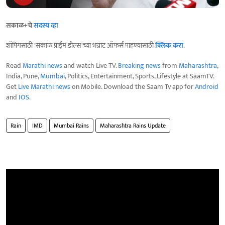
सकाळ+चे
सदस्य व्हा
शॉपिंगसाठी 'सकाळ प्राईम डील्स'च्या भन्नाट ऑफर्स पाहण्यासाठी
क्लिक करा
.
Read
Marathi news
and watch Live TV.
Breaking news
from
Maharashtra
,
India, Pune,
Mumbai
, Politics, Entertainment, Sports, Lifestyle at SaamTV.
Get
Live Marathi news
on Mobile. Download the Saam Tv app for
Android
and
IOS
.
Rain
IMD
Mumbai Rains
Maharashtra Rains Update