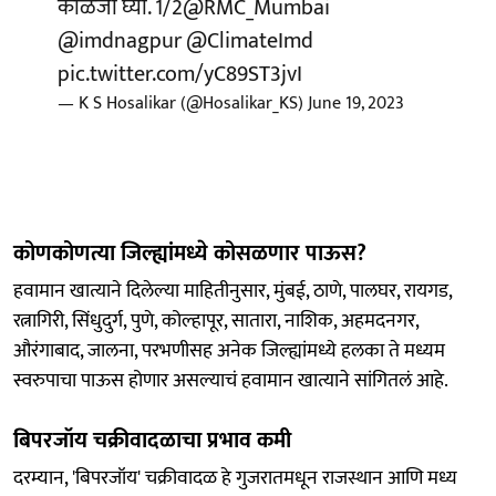
काळजी घ्या. 1/2
@RMC_Mumbai
@imdnagpur
@ClimateImd
pic.twitter.com/yC89ST3jvI
— K S Hosalikar (@Hosalikar_KS)
June 19, 2023
कोणकोणत्या जिल्ह्यांमध्ये कोसळणार पाऊस?
हवामान खात्याने दिलेल्या माहितीनुसार, मुंबई, ठाणे, पालघर, रायगड,
रत्नागिरी, सिंधुदुर्ग, पुणे, कोल्हापूर, सातारा, नाशिक, अहमदनगर,
औरंगाबाद, जालना, परभणीसह अनेक जिल्ह्यांमध्ये हलका ते मध्यम
स्वरुपाचा पाऊस होणार असल्याचं हवामान खात्याने सांगितलं आहे.
बिपरजॉय चक्रीवादळाचा प्रभाव कमी
दरम्यान, 'बिपरजॉय' चक्रीवादळ हे गुजरातमधून राजस्थान आणि मध्य