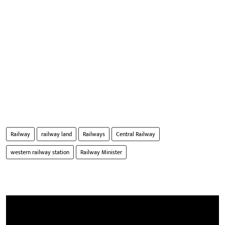
Railway
railway land
Railways
Central Railway
western railway station
Railway Minister