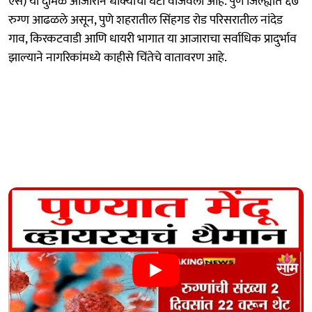
एस) या दुर्मिळ आजाराने धोक्याची घंटा वाजवली आहे. पुणे जिल्ह्यात ६७
रुग्ण आढळले असून, पुणे शहरातील सिंहगड रोड परिसरातील नांदेड
गाव, किरकटवाडी आणि धायरी भागात या आजाराचा सर्वाधिक प्रादुर्भाव
झाल्याने नागरिकांमध्ये काहीसे चिंतेचे वातावरण आहे.