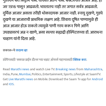
गुलियन बॅरी सिंड्रोम पोस्ट वायरल आणि पोस्ट बॅक्टेरियल आजार आहे. हा
जर 1916 पासून आढळतो. भारतातच नाही तर जगात सर्वत्र आढळतो.
दुर्मिळ आजार असला तरीही धोकादायक आजार नाही. स्नायू दुखणे, गुडघे
दुखणे या आजाराची प्राथमिक लक्षण आहे. शिवाय दूषित पाण्यामुळे ही
आज आजार होऊ शकतो त्यामुळे पाणी गरम करून पिणे आणि
उघड्यावरचं अन्न न खाणे, असा सल्ला सह्याद्री हॉस्पिटलच्या डॉ. आराधना
चव्हाण यांनी दिला आहे.
सकाळ+चे
सदस्य व्हा
शॉपिंगसाठी 'सकाळ प्राईम डील्स'च्या भन्नाट ऑफर्स पाहण्यासाठी
क्लिक करा
.
Read
Marathi news
and watch Live TV.
Breaking news
from
Maharashtra
,
India, Pune,
Mumbai
, Politics, Entertainment, Sports, Lifestyle at SaamTV.
Get
Live Marathi news
on Mobile. Download the Saam Tv app for
Android
and
IOS
.