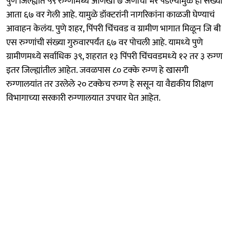
पुणे जिल्ह्यात ५९ रुग्णांमध्ये आणखी ७ जणांची भर पडल्यामुळे ही संख्या
आता ६७ वर गेली आहे. यामुळे डॉक्टरांनी नागरिकांना काळजी घेण्याचं
आवाहन केलंय. पुणे शहर, पिंपरी चिंचवड व ग्रामीण भागात मिळून जि बी
एस रुग्‍णांची संख्‍या गुरुवारपर्यंत ६७ वर पोचली आहे. यामध्‍ये पुणे
ग्रामीणमध्‍ये सर्वाधिक ३९, शहरात १३ पिंपरी चिंचवडमध्‍ये १२ तर ३ रुग्‍ण
इतर जिल्ह्यांतील आहेत. जवळपास ८० टक्‍के रुग्‍ण हे खासगी
रुग्‍णालयांत तर उरलेले २० टक्‍केच रुग्‍ण हे ससून या वैद्यकीय शिक्षण
विभागाच्‍या सरकारी रुग्‍णालयात उपचार घेत आहेत.