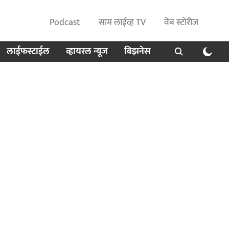
Podcast
साम लाईव्ह TV
वेब स्टोरीज
लाईफस्टाईल
व्हायरल न्यूज
बिझनेस