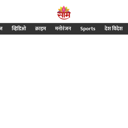
ीज
व्हिडिओ
क्राइम
मनोरंजन
Sports
देश विदेश