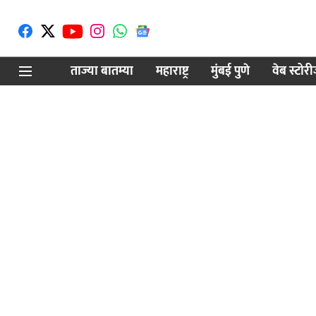
ताज्या बातम्या
महाराष्ट्र
मुंबई पुणे
वेब स्टोर