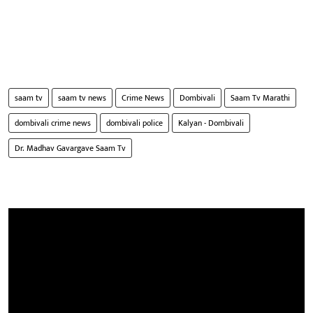
saam tv
saam tv news
Crime News
Dombivali
Saam Tv Marathi
dombivali crime news
dombivali police
Kalyan - Dombivali
Dr. Madhav Gavargave Saam Tv