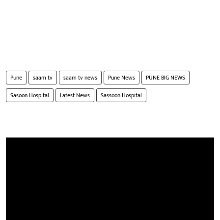
Pune
saam tv
saam tv news
Pune News
PUNE BIG NEWS
Sasoon Hospital
Latest News
Sassoon Hospital