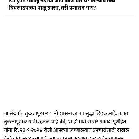
Kalyan : काळू नदीचा जीव कोण घेतोय? कल्याणमध्ये
दिवसाढवळ्या वाळू उपसा, तरी प्रशासन गप्प?
या संदर्भात तुळजापूरकर यांनी शासनाला पत्र सुद्धा लिहलं आहे. पत्रात
तुळजापूरकर यांनी म्हटलं आहे की, "माझे मामे सासरे प्रकाश पुरोहित
यांना दि. २३-९-२०२४ रोजी आपल्या रूग्णालयात उपचारांसाठी दाखल
केले होते. सदर रूग्णाची आपल्या रूग्णालयात दाखल केल्यापासून