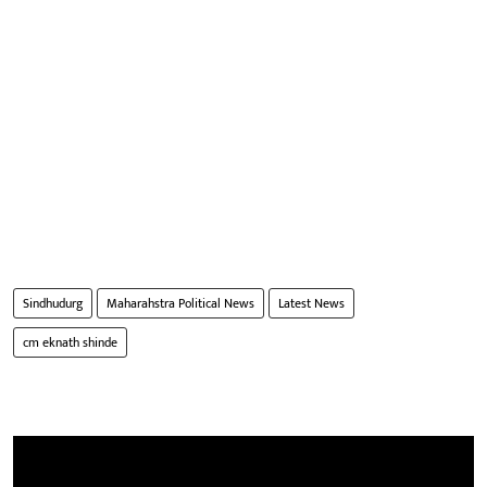
Sindhudurg
Maharahstra Political News
Latest News
cm eknath shinde