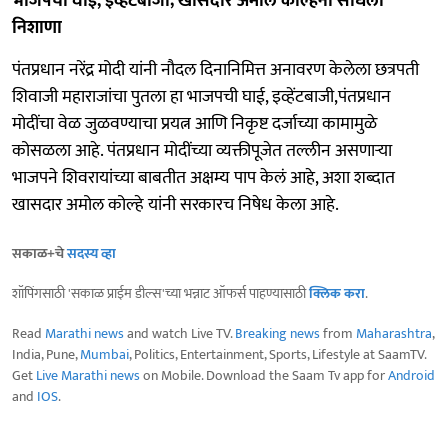
भाजपची घाई, इव्हेंटबाजी; खासदार अमोल कोल्हेंनी साधला
निशाणा
पंतप्रधान नरेंद्र मोदी यांनी नौदल दिनानिमित्त अनावरण केलेला छत्रपती
शिवाजी महाराजांचा पुतला हा भाजपची घाई, इव्हेंटबाजी,पंतप्रधान
मोदींचा वेळ जुळवण्याचा प्रयत्न आणि निकृष्ट दर्जाच्या कामामुळे
कोसळला आहे. पंतप्रधान मोदींच्या व्यक्तीपूजेत तल्लीन असणाऱ्या
भाजपने शिवरायांच्या बाबतीत अक्षम्य पाप केलं आहे, अशा शब्दात
खासदार अमोल कोल्हे यांनी सरकारच निषेध केला आहे.
सकाळ+चे
सदस्य व्हा
शॉपिंगसाठी 'सकाळ प्राईम डील्स'च्या भन्नाट ऑफर्स पाहण्यासाठी
क्लिक करा
.
Read
Marathi news
and watch Live TV.
Breaking news
from
Maharashtra
,
India, Pune,
Mumbai
, Politics, Entertainment, Sports, Lifestyle at SaamTV.
Get
Live Marathi news
on Mobile. Download the Saam Tv app for
Android
and
IOS
.